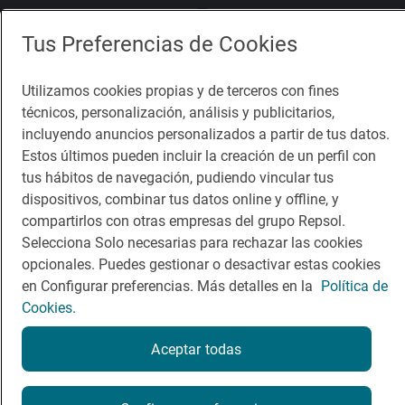
App Store
Google Play
Tus Preferencias de Cookies
Guía Repsol
Enlaces
Utilizamos cookies propias y de terceros con fines
técnicos, personalización, análisis y publicitarios,
Comer
Contacto
incluyendo anuncios personalizados a partir de tus datos.
Estos últimos pueden incluir la creación de un perfil con
Viajar
Sala de prensa
tus hábitos de navegación, pudiendo vincular tus
Dormir
Canal de ética
dispositivos, combinar tus datos online y offline, y
compartirlos con otras empresas del grupo Repsol.
Selecciona Solo necesarias para rechazar las cookies
opcionales. Puedes gestionar o desactivar estas cookies
en Configurar preferencias. Más detalles en la
Política de
Cookies.
Política de privacidad
Política de cookies
Nota legal
Condiciones del servicio
Aceptar todas
© Repsol S.A. 2000
- 2026