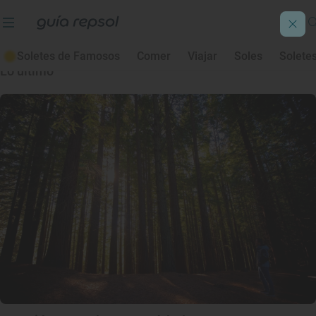
Jerónimo Piquero
Soletes de Famosos
Comer
Viajar
Soles
Solete
Lo último