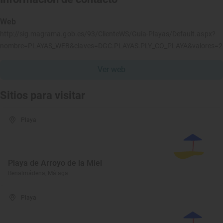
Web
http://sig.magrama.gob.es/93/ClienteWS/Guia-Playas/Default.aspx?
nombre=PLAYAS_WEB&claves=DGC.PLAYAS.PLY_CO_PLAYA&valores=
Ver web
Sitios para visitar
Playa
Playa de Arroyo de la Miel
Benalmádena, Málaga
Playa