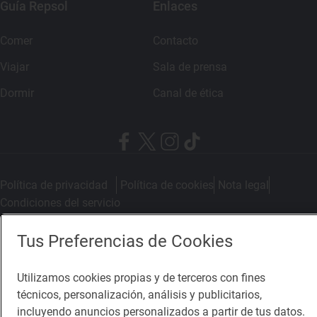
Guía Repsol
Enlaces
Comer
Contacto
Viajar
Sala de prensa
Dormir
Canal de ética
Política de privacidad
Política de cookies
Nota legal
Condiciones del servicio
© Repsol S.A. 2000
- 2026
Tus Preferencias de Cookies
Utilizamos cookies propias y de terceros con fines
técnicos, personalización, análisis y publicitarios,
incluyendo anuncios personalizados a partir de tus datos.