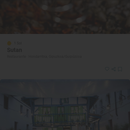
1 Sol
Sutan
Restaurante · Hondarribia, Gipuzkoa/Guipúzcoa