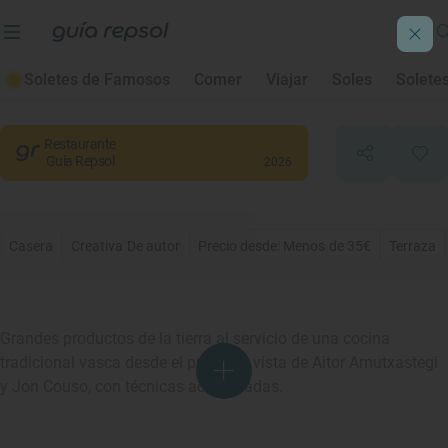
Arraunlari Berri
Soletes de Famosos
Comer
Viajar
Soles
Solete
Hondarribia
, Gipuzkoa/Guipúzcoa
Restaurante
Guía Repsol
2026
Casera
Creativa De autor
Precio desde: Menos de 35€
Terraza
Grandes productos de la tierra al servicio de una cocina
tradicional vasca desde el punto de vista de Aitor Amutxastegi
y Jon Couso, con técnicas actualizadas.