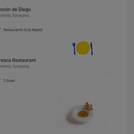
incón de Diego
mbrils, Tarragona
Restaurante Guía Repsol
resca Restaurant
mbrils, Tarragona
2 Soles