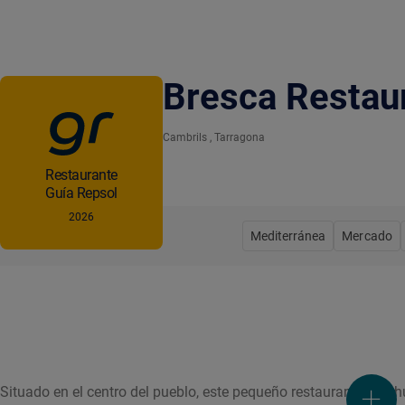
Bresca Restau
Cambrils
, Tarragona
Restaurante
Guía Repsol
2026
Mediterránea
Mercado
Situado en el centro del pueblo, este pequeño restaurante con h