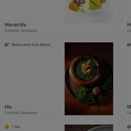
Macarrilla
H
Cambrils, Tarragona
Ca
Restaurante Guía Repsol
Hiu
M
Cambrils, Tarragona
Ca
1 Sol