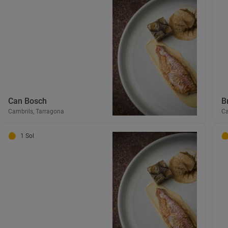
Can Bosch
B
Cambrils, Tarragona
Ca
1 Sol