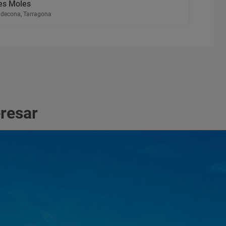
es Moles
ldecona, Tarragona
eresar