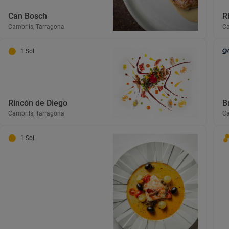
Can Bosch
R
Cambrils, Tarragona
Ca
1 Sol
Rincón de Diego
B
Cambrils, Tarragona
Ca
1 Sol