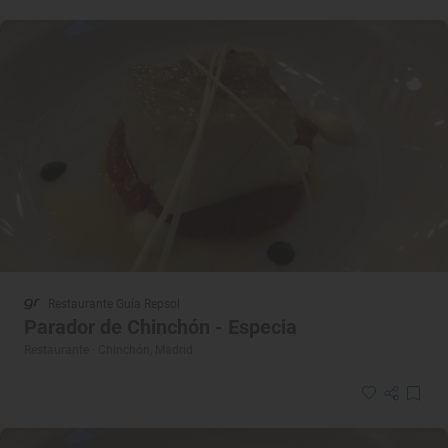
Restaurante Guía Repsol
Parador de Chinchón - Especia
Restaurante · Chinchón, Madrid