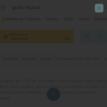
Café de la Iberia
Soletes de Famosos
Comer
Viajar
Soles
Solete
Chinchón
, Madrid
Restaurante
Guía Repsol
2026
Castellana
Española
Asador
Precio desde: Entre 35€ y 60€
Te
Caserón del s. XIX con el comedor sobre la plaza y patio interior
en la planta superior. Barra y picoteo en la planta a la calle y en
ambas cocina castellana. Con buen producto y excelente
punto.