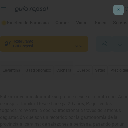
Casa el Tío David
Soletes de Famosos
Comer
Viajar
Soles
Solete
Alfafara
, Alacant/Alicante
Restaurante
Guía Repsol
2026
Levantina
Gastronómico
Cuchara
Quesos
Setas
Precio de
Este acogedor restaurante sorprende desde el minuto uno. Aquí
se respira familia. Desde hace ya 20 años, Paqui, en los
fogones, reinventa la cocina tradicional a través de 3 menús
degustación que son un recorrido por la gastronomía de la
provincia alicantina: de salazones a pericana, pasando por un