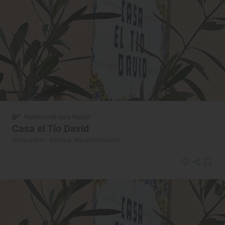
Restaurante Guía Repsol
Casa el Tío David
Restaurante · Alfafara, Alacant/Alicante