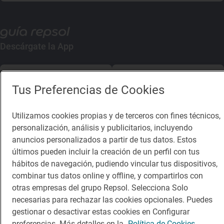
Descárgate la App
App Store
Google Play
Tus Preferencias de Cookies
Guía Repsol
Enlaces
Utilizamos cookies propias y de terceros con fines técnicos,
personalización, análisis y publicitarios, incluyendo
Comer
Contacto
anuncios personalizados a partir de tus datos. Estos
Viajar
Sala de prensa
últimos pueden incluir la creación de un perfil con tus
hábitos de navegación, pudiendo vincular tus dispositivos,
Dormir
Canal de ética
combinar tus datos online y offline, y compartirlos con
otras empresas del grupo Repsol. Selecciona Solo
necesarias para rechazar las cookies opcionales. Puedes
gestionar o desactivar estas cookies en Configurar
preferencias. Más detalles en la
Política de Cookies.