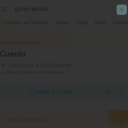
Soletes de Famosos
Comer
Viajar
Soles
Solete
Soletes de Otoño 2021
Cuerda
Calle Gracia, 8, 02005 Albacete
Solete Guía Repsol
· Restaurante
· €
Añadir a mi guía
¿Por qué deberías ir?