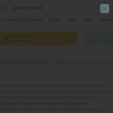
El Arriero
Soletes de Famosos
Comer
Viajar
Soles
Solete
Sorzano
, Rioja, La
Restaurante
Guía Repsol
2026
Creativa De autor
Mercado
Gastrobar
Precio desde: Entre 35€ 
Ubicado en un paraje riojano espectacular, este rincón ofrece
una experiencia íntima definida por su conexión con el entorno.
Sin carta convencional, la propuesta se basa en menús
degustación que evolucionan según la temporada,
garantizando frescura y técnica. Su bodega, sin listados ni