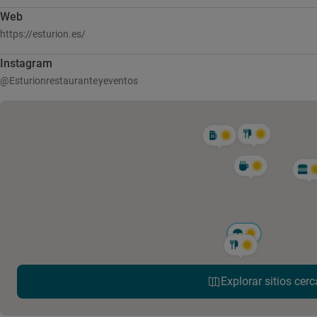
Web
https://esturion.es/
Instagram
@Esturionrestauranteyeventos
Explorar sitios cerc