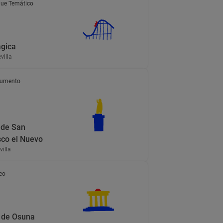
ue Temático
ágica
evilla
umento
 de San
sco el Nuevo
villa
eo
 de Osuna