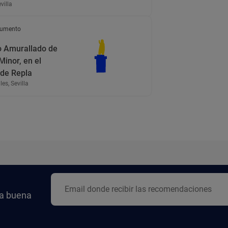
villa
umento
o Amurallado de
 Minor, en el
 de Repla
es, Sevilla
la buena