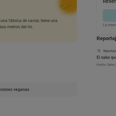
Rese
 una fábrica de caviar, tiene una
La reser
os metros del río.
Reporta
Reportaj
El sake qu
Keicho Sake (C
ciones veganas