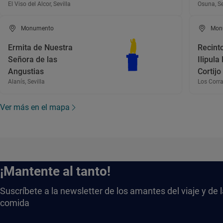
El Viso del Alcor, Sevilla
Osuna, Se
Monumento
Mon
Ermita de Nuestra
Recint
Señora de las
Ilipula
Angustias
Cortijo
Alanís, Sevilla
Los Corral
Ver más en el mapa
¡Mantente al tanto!
Suscríbete a la newsletter de los amantes del viaje y de 
comida