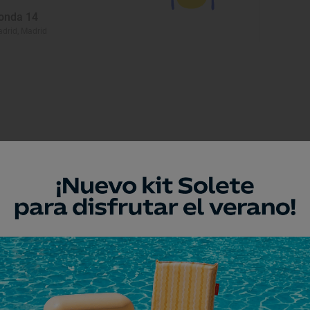
onda 14
drid, Madrid