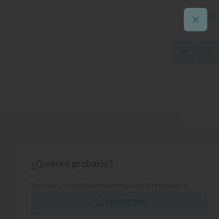
¿Quieres probarlo?
Por favor, contacta directamente con el restaurante.
915288309