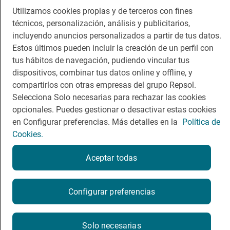
Viajar
Sala de prensa
Utilizamos cookies propias y de terceros con fines
técnicos, personalización, análisis y publicitarios,
Dormir
Canal de ética
incluyendo anuncios personalizados a partir de tus datos.
Estos últimos pueden incluir la creación de un perfil con
tus hábitos de navegación, pudiendo vincular tus
dispositivos, combinar tus datos online y offline, y
compartirlos con otras empresas del grupo Repsol.
Política de privacidad
Política de cookies
Nota legal
Selecciona Solo necesarias para rechazar las cookies
Condiciones del servicio
opcionales. Puedes gestionar o desactivar estas cookies
© Repsol S.A. 2000
- 2026
en Configurar preferencias. Más detalles en la
Política de
Cookies.
Aceptar todas
¿Quieres probarlo?
Configurar preferencias
Por favor, contacta directamente con el restaurante.
Solo necesarias
973492377