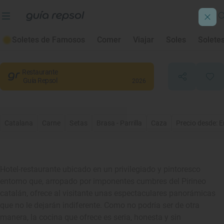
Fonts del Cardener
Soletes de Famosos
Comer
Viajar
Soles
Solete
La Coma i la Pedra
, Lleida/Lérida
Restaurante
Guía Repsol
2026
Catalana
Carne
Setas
Brasa - Parrilla
Caza
Precio desde: E
Hotel-restaurante ubicado en un privilegiado y pintoresco
entorno que, arropado por imponentes cumbres del Pirineo
catalán, ofrece al visitante unas espectaculares panorámicas
que no le dejarán indiferente. Como no podría ser de otra
manera, la cocina que ofrece es seria, honesta y sin