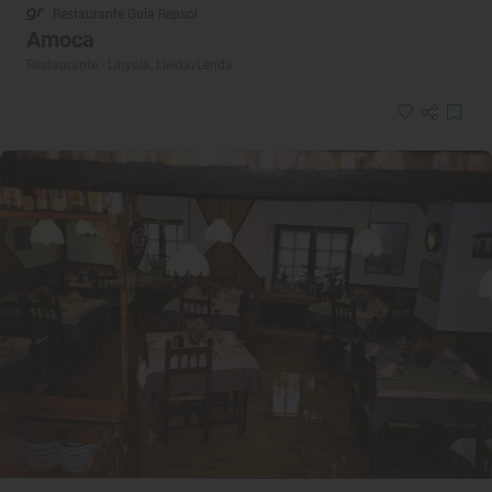
Restaurante Guía Repsol
Amoca
Restaurante · Linyola, Lleida/Lérida