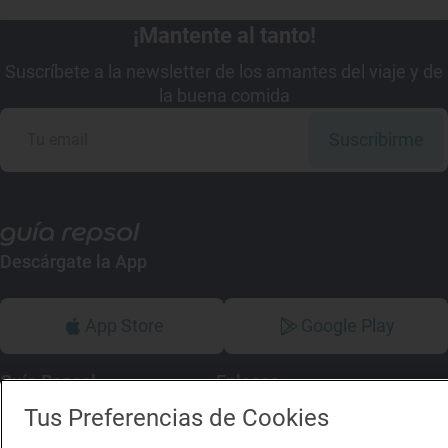
¡Mantente al tanto!
Suscríbete a la newsletter de los amantes del viaje y de
la buena comida
Suscribirme
Descárgate la App
App Store
Google Play
Guía Repsol
Enlaces
Tus Preferencias de Cookies
Comer
Contacto