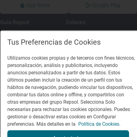
App Store
Google Play
Guía Repsol
Enlaces
Comer
Contacto
Tus Preferencias de Cookies
Viajar
Sala de prensa
Utilizamos cookies propias y de terceros con fines técnicos,
Dormir
Canal de ética
personalización, análisis y publicitarios, incluyendo
anuncios personalizados a partir de tus datos. Estos
últimos pueden incluir la creación de un perfil con tus
hábitos de navegación, pudiendo vincular tus dispositivos,
combinar tus datos online y offline, y compartirlos con
Política de privacidad
Política de cookies
Nota legal
otras empresas del grupo Repsol. Selecciona Solo
Condiciones del servicio
necesarias para rechazar las cookies opcionales. Puedes
© Repsol S.A. 2000
- 2026
gestionar o desactivar estas cookies en Configurar
preferencias. Más detalles en la
Política de Cookies.