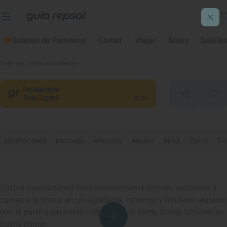
Soletes de Famosos
Comer
Viajar
Soles
Solete
Gran Azul
Valencia
, València/Valencia
Restaurante
Guía Repsol
2026
Mediterránea
Mercado
Arrocería
Asador
Arroz
Carne
Pe
Cocina mediterránea fundamentalmente arroces, pescados y
carnes a la brasa, en un agradable, informal y moderno espacio
con la parrilla del horno vista desde la barra, donde también se
puede comer.