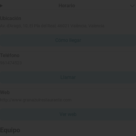
Horario
Ubicación
Av. d'Aragó, 10, El Pla del Real, 46021 València, Valencia
Cómo llegar
Teléfono
961474523
Llamar
Web
http://www.granazulrestaurante.com
Ver web
Equipo