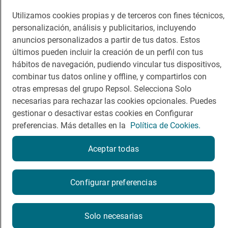
Dormir
Canal de ética
Utilizamos cookies propias y de terceros con fines técnicos,
personalización, análisis y publicitarios, incluyendo
anuncios personalizados a partir de tus datos. Estos
últimos pueden incluir la creación de un perfil con tus
hábitos de navegación, pudiendo vincular tus dispositivos,
Política de privacidad
Política de cookies
Nota legal
combinar tus datos online y offline, y compartirlos con
Condiciones del servicio
otras empresas del grupo Repsol. Selecciona Solo
© Repsol S.A. 2000
- 2026
necesarias para rechazar las cookies opcionales. Puedes
gestionar o desactivar estas cookies en Configurar
preferencias. Más detalles en la
Política de Cookies.
Aceptar todas
¿Quieres probarlo?
Configurar preferencias
Por favor, contacta directamente con el restaurante.
Solo necesarias
624602575