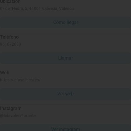
Ubicación
C/ de l'Hedra, 5, 46001 València, Valencia
Cómo llegar
Teléfono
961672630
Llamar
Web
https://lefavole.es/es/
Ver web
Instagram
@lefavoleristorante
Ver Instagram