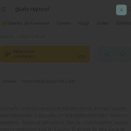
Soletes de Famosos
Comer
Viajar
Soles
Solete
Le Favole
Valencia
, València/Valencia
Restaurante
Guía Repsol
2026
Italiana
Precio desde: Entre 35€ y 60€
Un oferta autentica de cocina italiana del sur. Pizzas y pastas
bien elaboradas y apoyada por una bodega de Vinos italianos
escelente. Inspira el consumo y cata de vinos italianos, quizás
menos conocidos aquí en España. El equipo de sala sigue la