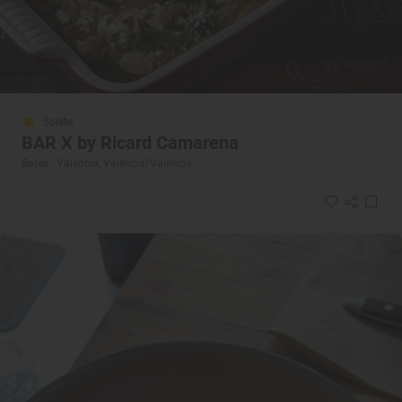
Solete
BAR X by Ricard Camarena
Bares · Valencia, València/Valencia