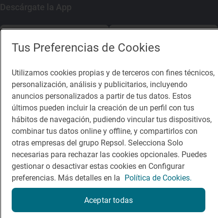
Descárgate la App
App Store
Google Play
Tus Preferencias de Cookies
Guía Repsol
Enlaces
Utilizamos cookies propias y de terceros con fines técnicos,
personalización, análisis y publicitarios, incluyendo
Comer
Contacto
anuncios personalizados a partir de tus datos. Estos
Viajar
Sala de prensa
últimos pueden incluir la creación de un perfil con tus
hábitos de navegación, pudiendo vincular tus dispositivos,
Dormir
Canal de ética
combinar tus datos online y offline, y compartirlos con
otras empresas del grupo Repsol. Selecciona Solo
necesarias para rechazar las cookies opcionales. Puedes
gestionar o desactivar estas cookies en Configurar
preferencias. Más detalles en la
Política de Cookies.
Política de privacidad
Política de cookies
Nota legal
Aceptar todas
Condiciones del servicio
© Repsol S.A. 2000
- 2026