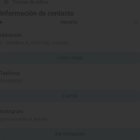
Tronas de niños
Información de contacto
Horario
Ubicación
C. Valdellera, 6, 33594 Bj2, Asturias
Cómo llegar
Teléfono
985408055
Llamar
Instagram
@restaurante_el_leypon
Ver Instagram