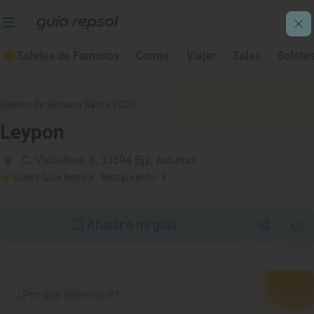
Soletes de Famosos
Comer
Viajar
Soles
Solete
Soletes de Semana Santa 2023
Leypon
C. Valdellera, 6, 33594 Bj2, Asturias
Solete Guía Repsol
· Restaurante
· €
Añadir a mi guía
¿Por qué deberías ir?