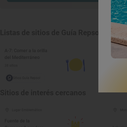
Listas de sitios de Guía Repsol
A-7: Comer a la orilla
del Mediterráneo
38 sitios
Sitios Guía Repsol
Sitios de interés cercanos
Lugar Emblemático
Mon
Fuente de la