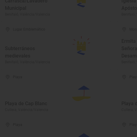
Carrasca/Lavadero
Iglesi
Municipal
Apósto
Benifaió, València/Valencia
Benifaió,
Lugar Emblemático
Mon
Ermita
Subterráneos
Señora
medievales
Desam
Benifaió, València/Valencia
Benifaió,
Playa
Play
Playa de Cap Blanc
Playa d
Cullera, València/Valencia
Cullera, 
Playa
Play