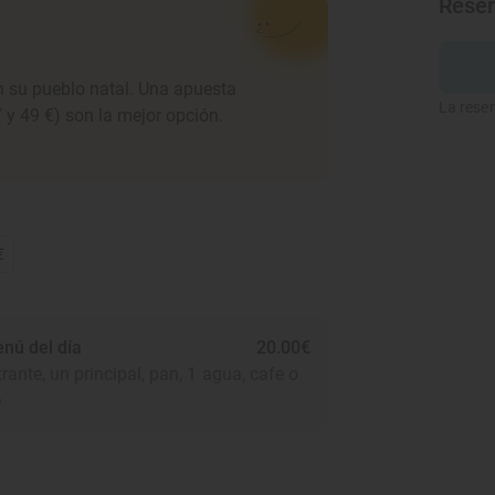
Rese
en su pueblo natal. Una apuesta
La reser
7 y 49 €) son la mejor opción.
€
nú del día
20.00€
rante, un principal, pan, 1 agua, cafe o
e