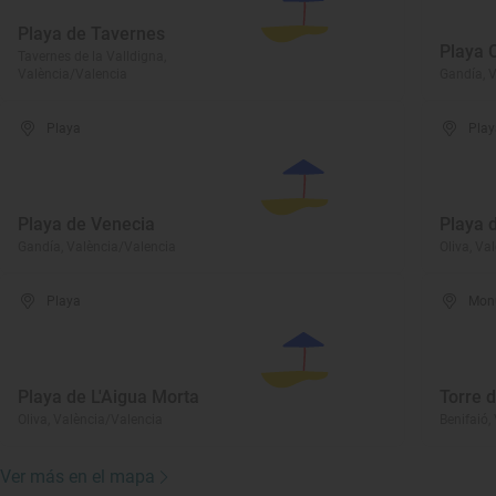
Playa de Tavernes
Playa 
Tavernes de la Valldigna,
València/Valencia
Gandía, 
Playa
Play
Playa de Venecia
Playa 
Gandía, València/Valencia
Oliva, Va
Playa
Mon
Playa de L'Aigua Morta
Torre d
Oliva, València/Valencia
Benifaió,
Ver más en el mapa