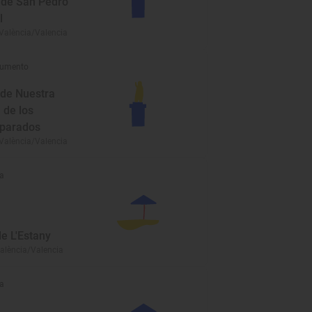
a de San Pedro
l
 València/Valencia
umento
 de Nuestra
 de los
parados
 València/Valencia
a
e L'Estany
València/Valencia
a