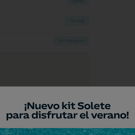
Llamar
Ver web
Ver Instagram
a