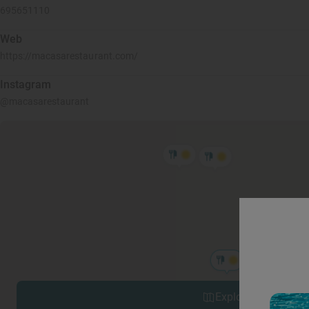
695651110
Web
https://macasarestaurant.com/
Instagram
@macasarestaurant
Explorar sitios cerc