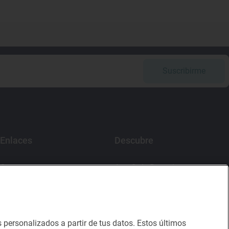
Suscribirme
Enlaces
Descubre
Contacto
App Guía Repsol
Sala de prensa
Mercado Vallehermoso
Canal de ética
s personalizados a partir de tus datos. Estos últimos