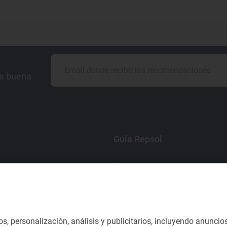
la buena
Guía Repsol
Comer
Viajar
Dormir
os, personalización, análisis y publicitarios, incluyendo anuncio