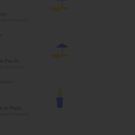
Can
València/Valencia
a
de Pau Pi
lència/Valencia
umento
e la Plaza
 València/Valencia