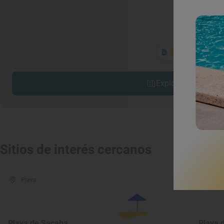
Explorar sitios cerc
Sitios de interés cercanos
Playa
Play
Playa de Sacaba
Playa d