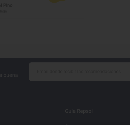
l Pino
álaga
la buena
Guía Repsol
Comer