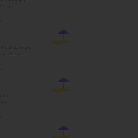
, Málaga
a
de Las Arenas
laga, Málaga
a
nda
álaga
a