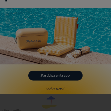
a
a
e Fontanilla