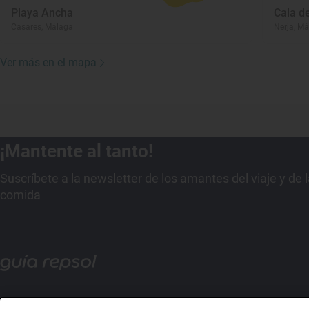
Playa Ancha
Cala de
Casares, Málaga
Nerja, M
Ver más en el mapa
¡Mantente al tanto!
Suscríbete a la newsletter de los amantes del viaje y de 
comida