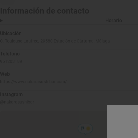
Información de contacto
Horario
Ubicación
C. Toulouse-Lautrec, 29580 Estación de Cártama, Málaga
Teléfono
951203189
Web
https://www.nakarasushibar.com/
Instagram
@nakarasushibar