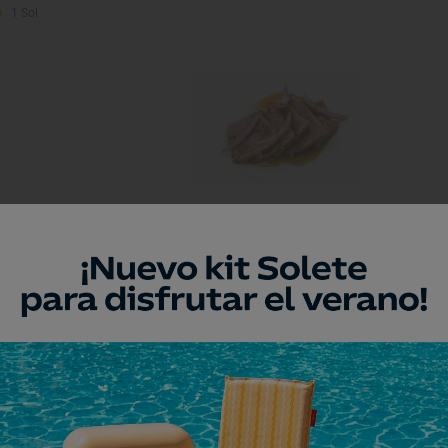
1 Sol
indsor
rcelona, Barcelona
2 Soles