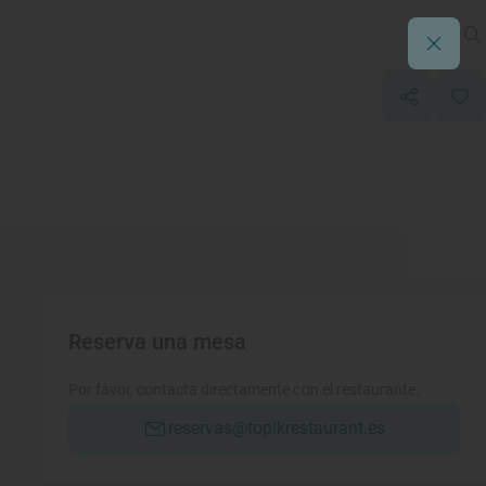
Reserva una mesa
Por favor, contacta directamente con el restaurante.
reservas@topikrestaurant.es