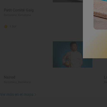
Petit Comité Gaig
C
Barcelona, Barcelona
Ba
1 Sol
Nairod
L
Barcelona, Barcelona
Ba
Ver más en el mapa