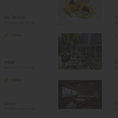
Via Veneto
I
Barcelona, Barcelona
Ba
3 Soles
ABaC
A
Barcelona, Barcelona
Ba
2 Soles
Coure
D
Barcelona, Barcelona
Ba