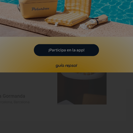
aelis
rcelona, Barcelona
Restaurante Guía Repsol
a Gormanda
rcelona, Barcelona