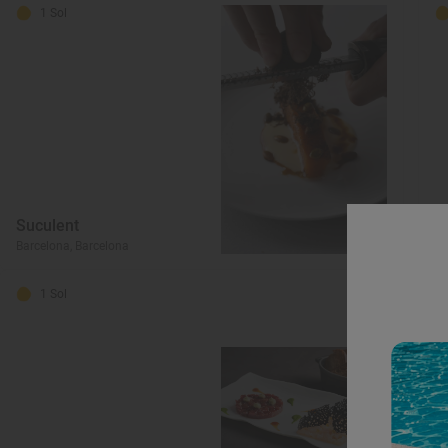
1 Sol
Suculent
W
Barcelona, Barcelona
Ba
1 Sol