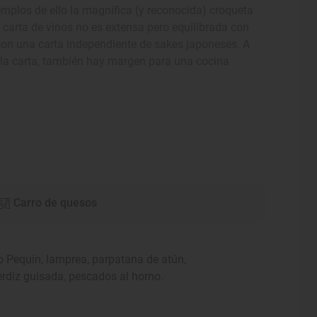
mplos de ello la magnífica (y reconocida) croqueta
La carta de vinos no es extensa pero equilibrada con
con una carta independiente de sakes japoneses. A
 la carta, también hay margen para una cocina
Carro de quesos
ato Pequín, lamprea, parpatana de atún,
 perdiz guisada, pescados al horno.