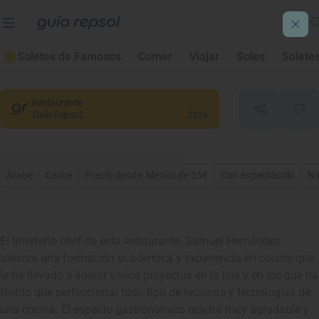
Zoco
Soletes de Famosos
Comer
Viajar
Soles
Solete
Arona
, Santa Cruz de Tenerife
Restaurante
Guía Repsol
2026
Árabe
Carne
Precio desde: Menos de 35€
Con espectáculo
Ni
El tinerfeño chef de este restaurante, Samuel Hernández
atesora una formación académica y experiencia en cocina que
le ha llevado a liderar varios proyectos en la Isla y en los que ha
tenido que perfeccionar todo tipo de técnicas y tecnologías de
una cocina. El espacio gastronómico resulta muy agradable y