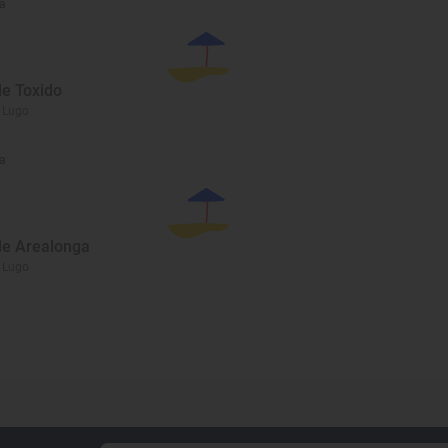
a
de Toxido
, Lugo
a
de Arealonga
, Lugo