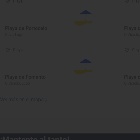
Playa
Play
Playa de Portocelo
Playa 
Xove, Lugo
O Vicedo
Playa
Play
Playa de Fomento
Playa 
O Vicedo, Lugo
O Vicedo
Ver más en el mapa
¡Mantente al tanto!