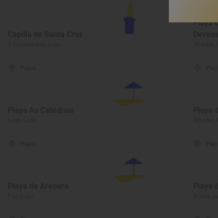
Playa 
Capilla de Santa Cruz
Deves
A Fonsagrada, Lugo
Ribadeo,
Playa
Play
Playa As Catedrais
Playa 
Lugo, Lugo
Ribadeo,
Playa
Play
Playa de Areoura
Playa 
Foz, Lugo
Burela, L