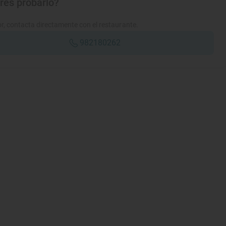
res probarlo?
r, contacta directamente con el restaurante.
982180262