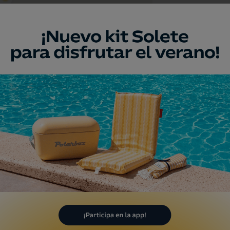
a
eo
Comarcal y
áfico
rada, Lugo
a