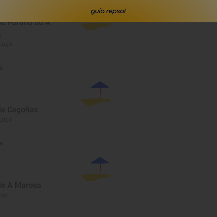
de Portiño de A
a
 Lugo
a
de Cegoñas
 Lugo
a
de A Marosa
ugo