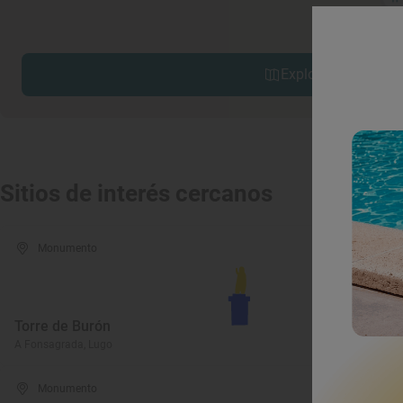
Explorar sitios cerc
Sitios de interés cercanos
Monumento
Mus
Museo 
Torre de Burón
Etnogr
A Fonsagrada, Lugo
A Fonsag
Monumento
Play