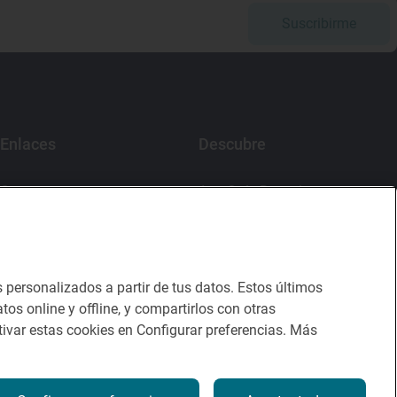
Suscribirme
Enlaces
Descubre
Contacto
App Guía Repsol
Sala de prensa
Mercado Vallehermoso
Canal de ética
s personalizados a partir de tus datos. Estos últimos
tos online y offline, y compartirlos con otras
ivar estas cookies en Configurar preferencias. Más