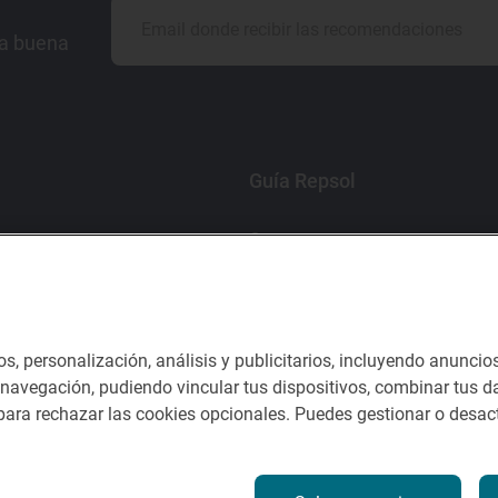
la buena
Guía Repsol
Comer
Viajar
Dormir
os, personalización, análisis y publicitarios, incluyendo anuncio
e navegación, pudiendo vincular tus dispositivos, combinar tus da
ara rechazar las cookies opcionales. Puedes gestionar o desact
nes del servicio