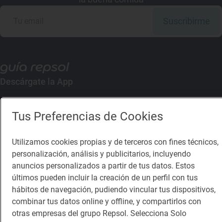
Suscribirme
Descárgate la App
App Store
Google Play
Tus Preferencias de Cookies
Guía Repsol
Enlaces
Utilizamos cookies propias y de terceros con fines técnicos,
personalización, análisis y publicitarios, incluyendo
Comer
Contacto
anuncios personalizados a partir de tus datos. Estos
últimos pueden incluir la creación de un perfil con tus
Viajar
Sala de prensa
hábitos de navegación, pudiendo vincular tus dispositivos,
combinar tus datos online y offline, y compartirlos con
Dormir
Canal de ética
otras empresas del grupo Repsol. Selecciona Solo