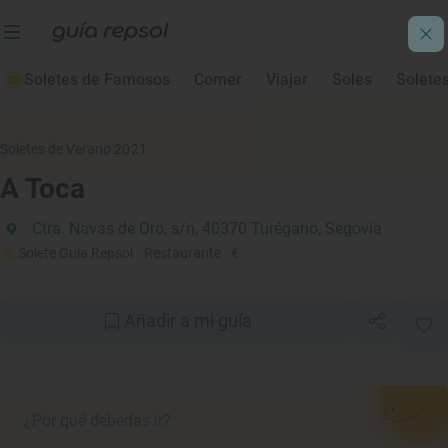
Soletes de Famosos
Comer
Viajar
Soles
Solete
Soletes de Verano 2021
A Toca
Ctra. Navas de Oro, s/n, 40370 Turégano, Segovia
Solete Guía Repsol
· Restaurante
· €
Añadir a mi guía
¿Por qué deberías ir?