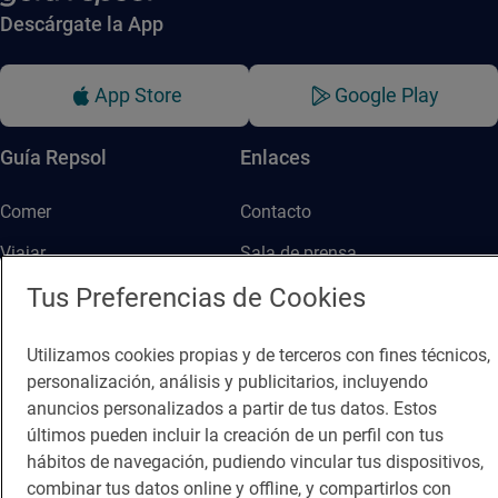
Descárgate la App
App Store
Google Play
Guía Repsol
Enlaces
Comer
Contacto
Viajar
Sala de prensa
Tus Preferencias de Cookies
Dormir
Canal de ética
Utilizamos cookies propias y de terceros con fines técnicos,
personalización, análisis y publicitarios, incluyendo
anuncios personalizados a partir de tus datos. Estos
últimos pueden incluir la creación de un perfil con tus
Política de privacidad
Política de cookies
Nota legal
hábitos de navegación, pudiendo vincular tus dispositivos,
combinar tus datos online y offline, y compartirlos con
Condiciones del servicio