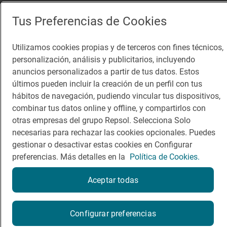
App Store
Google Play
Tus Preferencias de Cookies
Guía Repsol
Enlaces
Utilizamos cookies propias y de terceros con fines técnicos,
personalización, análisis y publicitarios, incluyendo
Comer
Contacto
anuncios personalizados a partir de tus datos. Estos
Viajar
Sala de prensa
últimos pueden incluir la creación de un perfil con tus
hábitos de navegación, pudiendo vincular tus dispositivos,
Dormir
Canal de ética
combinar tus datos online y offline, y compartirlos con
otras empresas del grupo Repsol. Selecciona Solo
necesarias para rechazar las cookies opcionales. Puedes
gestionar o desactivar estas cookies en Configurar
preferencias. Más detalles en la
Política de Cookies.
Política de privacidad
Política de cookies
Nota legal
Condiciones del servicio
Aceptar todas
© Repsol S.A. 2000
- 2026
Reserva una mesa
Configurar preferencias
Reservar