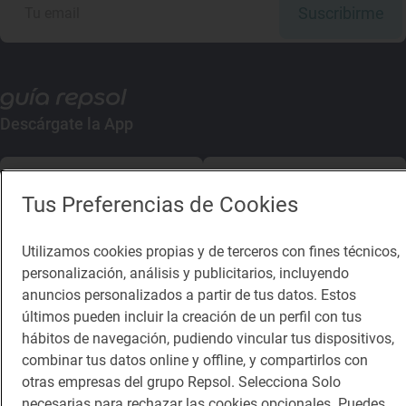
Suscribirme
Descárgate la App
App Store
Google Play
Tus Preferencias de Cookies
Guía Repsol
Enlaces
Utilizamos cookies propias y de terceros con fines técnicos,
personalización, análisis y publicitarios, incluyendo
Comer
Contacto
anuncios personalizados a partir de tus datos. Estos
Viajar
Sala de prensa
últimos pueden incluir la creación de un perfil con tus
hábitos de navegación, pudiendo vincular tus dispositivos,
Dormir
Canal de ética
combinar tus datos online y offline, y compartirlos con
otras empresas del grupo Repsol. Selecciona Solo
necesarias para rechazar las cookies opcionales. Puedes