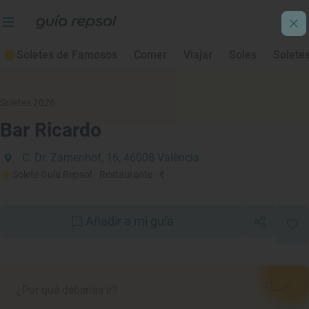
Soletes de Famosos
Comer
Viajar
Soles
Solete
Soletes 2026
Bar Ricardo
C. Dr. Zamenhof, 16, 46008 València
Solete Guía Repsol
· Restaurante
· €
Añadir a mi guía
¿Por qué deberías ir?