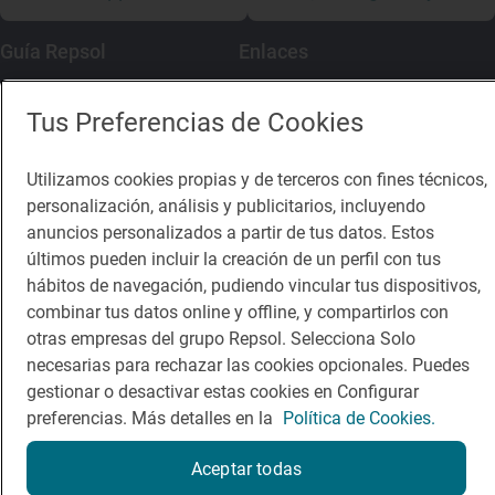
Guía Repsol
Enlaces
Comer
Contacto
Tus Preferencias de Cookies
Viajar
Sala de prensa
Utilizamos cookies propias y de terceros con fines técnicos,
Dormir
Canal de ética
personalización, análisis y publicitarios, incluyendo
anuncios personalizados a partir de tus datos. Estos
últimos pueden incluir la creación de un perfil con tus
hábitos de navegación, pudiendo vincular tus dispositivos,
combinar tus datos online y offline, y compartirlos con
Política de privacidad
Política de cookies
Nota legal
otras empresas del grupo Repsol. Selecciona Solo
Condiciones del servicio
necesarias para rechazar las cookies opcionales. Puedes
© Repsol S.A. 2000
- 2026
gestionar o desactivar estas cookies en Configurar
preferencias. Más detalles en la
Política de Cookies.
Aceptar todas