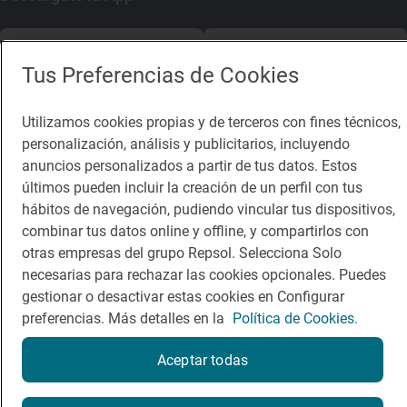
App Store
Google Play
Tus Preferencias de Cookies
Guía Repsol
Enlaces
Utilizamos cookies propias y de terceros con fines técnicos,
personalización, análisis y publicitarios, incluyendo
Comer
Contacto
anuncios personalizados a partir de tus datos. Estos
Viajar
Sala de prensa
últimos pueden incluir la creación de un perfil con tus
hábitos de navegación, pudiendo vincular tus dispositivos,
Dormir
Canal de ética
combinar tus datos online y offline, y compartirlos con
otras empresas del grupo Repsol. Selecciona Solo
necesarias para rechazar las cookies opcionales. Puedes
gestionar o desactivar estas cookies en Configurar
preferencias. Más detalles en la
Política de Cookies.
Política de privacidad
Política de cookies
Nota legal
Condiciones del servicio
Aceptar todas
© Repsol S.A. 2000
- 2026