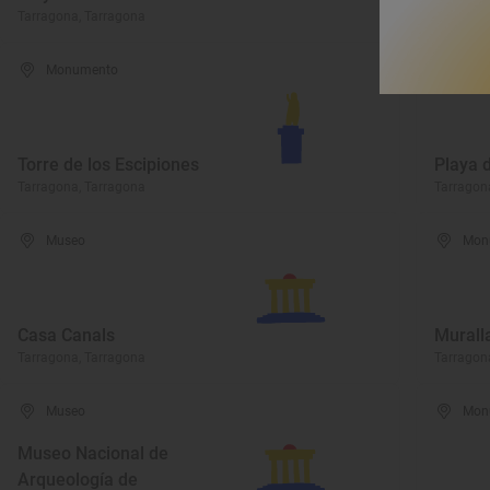
Tarragona, Tarragona
Tarragon
Monumento
Play
Torre de los Escipiones
Playa 
Tarragona, Tarragona
Tarragon
Museo
Mon
Casa Canals
Murall
Tarragona, Tarragona
Tarragon
Museo
Mon
Museo Nacional de
Arqueología de