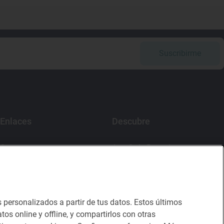
Suscribirme
Enlaces
Descubre
Contacto
App Guía Repsol
Sala de prensa
Mercado Vallehermoso
Canal de ética
s personalizados a partir de tus datos. Estos últimos
tos online y offline, y compartirlos con otras