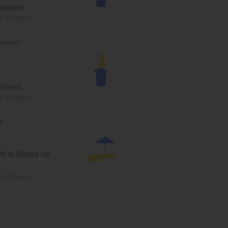
Romano
a, Tarragona
umento
omano
a, Tarragona
a
de la Bassa de
a, Tarragona