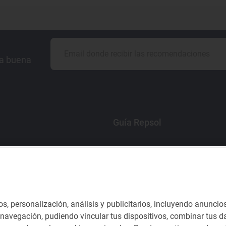
la buena
Guía Repsol
Comer
Viajar
Dormir
os, personalización, análisis y publicitarios, incluyendo anuncio
e navegación, pudiendo vincular tus dispositivos, combinar tus da