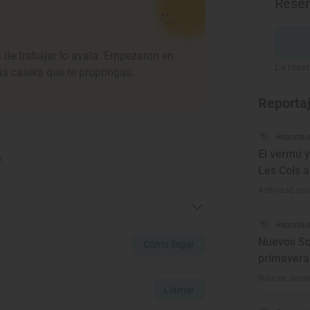
Rese
a de trabajar lo avala. Empezaron en
La reser
ina casera que te propongas.
Reporta
Reportaj
El vermú y
€
Les Cols 
Actividad par
Reportaj
Nuevos So
Cómo llegar
primavera
Ruta de Solete
Llamar