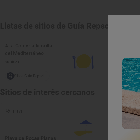
Listas de sitios de Guía Repsol
A-7: Comer a la orilla
del Mediterráneo
38 sitios
Sitios Guía Repsol
Sitios de interés cercanos
Playa
Play
Playa de Rocas Planas
Playa 