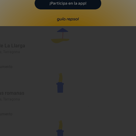
a, Tarragona
a
de La Llarga
a, Tarragona
umento
as romanas
a, Tarragona
umento