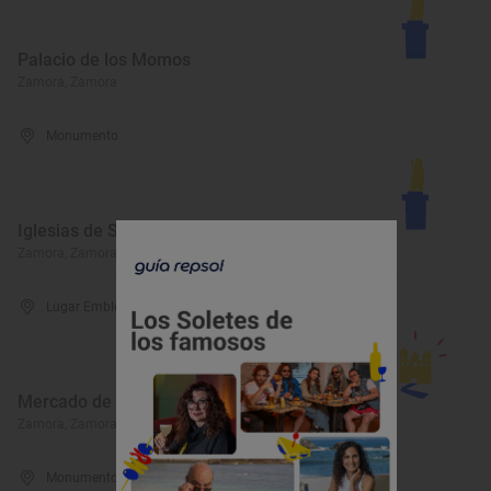
Palacio de los Momos
Zamora, Zamora
Monumento
Iglesias de San Leonardo y de Santa Lucía
Zamora, Zamora
Lugar Emblemático
Mercado de Abastos de Zamora
Zamora, Zamora
Monumento