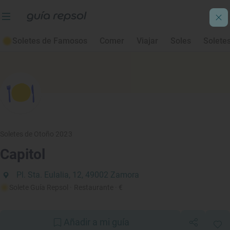
Soletes de Famosos
Comer
Viajar
Soles
Solete
Soletes de Otoño 2023
Capitol
Pl. Sta. Eulalia, 12, 49002 Zamora
Solete Guía Repsol
· Restaurante
· €
Añadir a mi guía