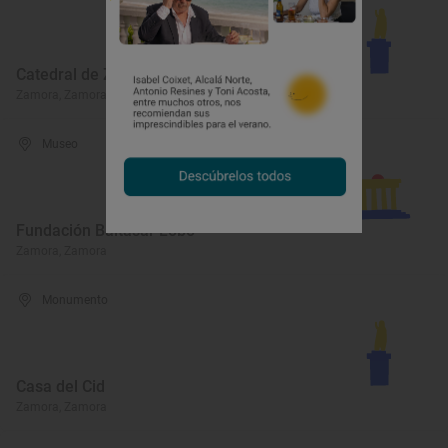
Catedral de Zamora
Zamora, Zamora
Museo
Fundación Baltasar Lobo
Zamora, Zamora
Monumento
Casa del Cid
Zamora, Zamora