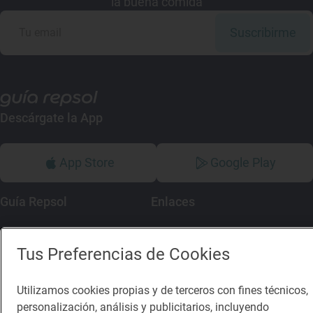
la buena comida
Suscribirme
Descárgate la App
App Store
Google Play
Guía Repsol
Enlaces
Comer
Contacto
Tus Preferencias de Cookies
Viajar
Sala de prensa
Dormir
Canal de ética
Utilizamos cookies propias y de terceros con fines técnicos,
personalización, análisis y publicitarios, incluyendo