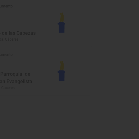
umento
o de las Cabezas
da, Cáceres
umento
 Parroquial de
an Evangelista
, Cáceres