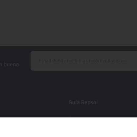
la buena
Guía Repsol
Comer
Viajar