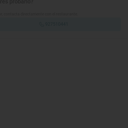
res probarlo?
r, contacta directamente con el restaurante.
927510441