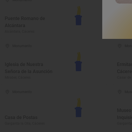
Monumento
Mon
Santua
Puente Romano de
Señora
Alcántara
Garrovill
Alcántara, Cáceres
Cáceres
Monumento
Mon
Iglesia de Nuestra
Ermita
Señora de la Asunción
Cácere
Mirabel, Cáceres
Casar de 
Monumento
Mus
Museo 
Casa de Postas
Inquisi
Garganta la Olla, Cáceres
Garganta 