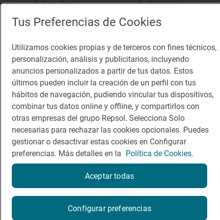
App Store
Google Play
Tus Preferencias de Cookies
Guía Repsol
Enlaces
Utilizamos cookies propias y de terceros con fines técnicos,
Comer
Contacto
personalización, análisis y publicitarios, incluyendo
anuncios personalizados a partir de tus datos. Estos
Viajar
Sala de prensa
últimos pueden incluir la creación de un perfil con tus
Dormir
Canal de ética
hábitos de navegación, pudiendo vincular tus dispositivos,
combinar tus datos online y offline, y compartirlos con
otras empresas del grupo Repsol. Selecciona Solo
necesarias para rechazar las cookies opcionales. Puedes
gestionar o desactivar estas cookies en Configurar
preferencias. Más detalles en la
Política de Cookies.
Política de privacidad
Política de cookies
Nota legal
Condiciones del servicio
Aceptar todas
© Repsol S.A. 2000
- 2026
¿Quieres probarlo?
Configurar preferencias