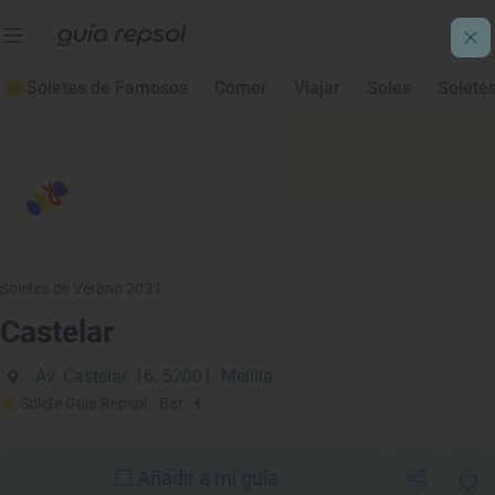
Soletes de Famosos
Comer
Viajar
Soles
Solete
Soletes de Verano 2021
Castelar
Av. Castelar, 16. 52001. Melilla
Solete Guía Repsol
· Bar
· €
Añadir a mi guía