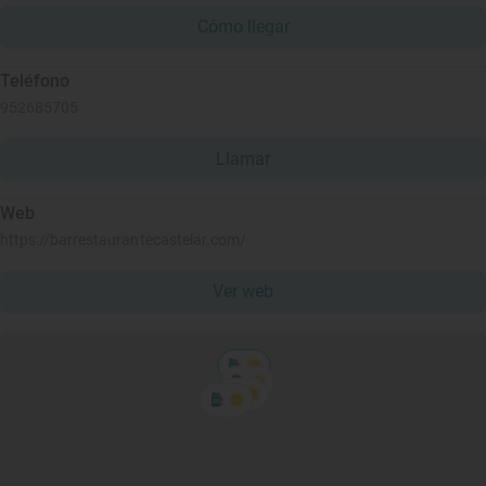
Cómo llegar
Teléfono
952685705
Llamar
Web
https://barrestaurantecastelar.com/
Ver web