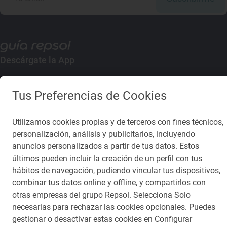
Descárgate la App
App Store
Google Play
Tus Preferencias de Cookies
Guía Repsol
Enlaces
Utilizamos cookies propias y de terceros con fines técnicos,
personalización, análisis y publicitarios, incluyendo
Comer
Contacto
anuncios personalizados a partir de tus datos. Estos
últimos pueden incluir la creación de un perfil con tus
Viajar
Sala de prensa
hábitos de navegación, pudiendo vincular tus dispositivos,
combinar tus datos online y offline, y compartirlos con
Dormir
Canal de ética
otras empresas del grupo Repsol. Selecciona Solo
necesarias para rechazar las cookies opcionales. Puedes
gestionar o desactivar estas cookies en Configurar