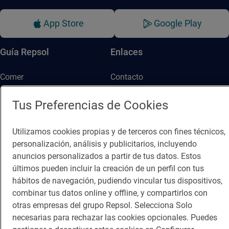
App Store
Google Play
Guía Repsol
Enlaces
Comer
Contacto
Viajar
Sala de prensa
Tus Preferencias de Cookies
Dormir
Canal de ética
Utilizamos cookies propias y de terceros con fines técnicos,
personalización, análisis y publicitarios, incluyendo
anuncios personalizados a partir de tus datos. Estos
últimos pueden incluir la creación de un perfil con tus
hábitos de navegación, pudiendo vincular tus dispositivos,
Política de privacidad
Política de cookies
Nota legal
combinar tus datos online y offline, y compartirlos con
otras empresas del grupo Repsol. Selecciona Solo
Condiciones del servicio
necesarias para rechazar las cookies opcionales. Puedes
© Repsol S.A. 2000
- 2026