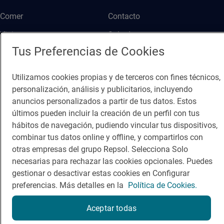
Comer
Contacto
Viajar
Sala de prensa
Tus Preferencias de Cookies
Dormir
Canal de ética
Utilizamos cookies propias y de terceros con fines técnicos,
personalización, análisis y publicitarios, incluyendo
anuncios personalizados a partir de tus datos. Estos
últimos pueden incluir la creación de un perfil con tus
Política de privacidad
Política de cookies
Nota legal
hábitos de navegación, pudiendo vincular tus dispositivos,
combinar tus datos online y offline, y compartirlos con
Condiciones del servicio
otras empresas del grupo Repsol. Selecciona Solo
© Repsol S.A. 2000
- 2026
necesarias para rechazar las cookies opcionales. Puedes
gestionar o desactivar estas cookies en Configurar
preferencias. Más detalles en la
Política de Cookies.
Aceptar todas