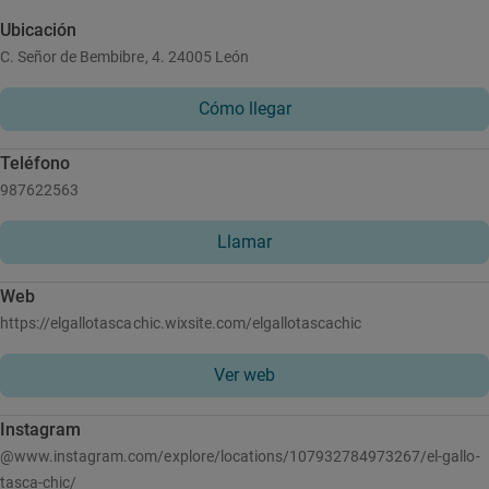
Ubicación
C. Señor de Bembibre, 4. 24005 León
Cómo llegar
Teléfono
987622563
Llamar
Web
https://elgallotascachic.wixsite.com/elgallotascachic
Ver web
Instagram
@www.instagram.com/explore/locations/107932784973267/el-gallo-
tasca-chic/