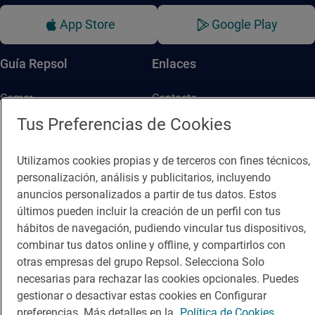
App Store
Google Play
Guía Repsol
Enlaces
Comer
Contacto
Tus Preferencias de Cookies
Viajar
Sala de prensa
Dormir
Canal de ética
Utilizamos cookies propias y de terceros con fines técnicos,
personalización, análisis y publicitarios, incluyendo
anuncios personalizados a partir de tus datos. Estos
últimos pueden incluir la creación de un perfil con tus
hábitos de navegación, pudiendo vincular tus dispositivos,
Política de privacidad
Política de cookies
Nota legal
combinar tus datos online y offline, y compartirlos con
Condiciones del servicio
otras empresas del grupo Repsol. Selecciona Solo
© Repsol S.A. 2000
- 2026
necesarias para rechazar las cookies opcionales. Puedes
gestionar o desactivar estas cookies en Configurar
preferencias. Más detalles en la
Política de Cookies.