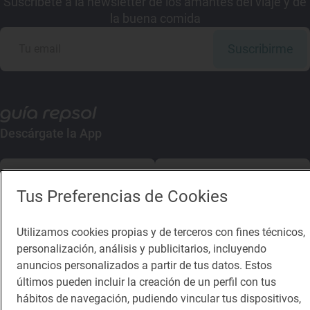
Suscríbete a la newsletter de los amantes del viaje y de
la buena comida
Suscribirme
Descárgate la App
App Store
Google Play
Tus Preferencias de Cookies
Guía Repsol
Enlaces
Utilizamos cookies propias y de terceros con fines técnicos,
personalización, análisis y publicitarios, incluyendo
Comer
Contacto
anuncios personalizados a partir de tus datos. Estos
Viajar
Sala de prensa
últimos pueden incluir la creación de un perfil con tus
hábitos de navegación, pudiendo vincular tus dispositivos,
Dormir
Canal de ética