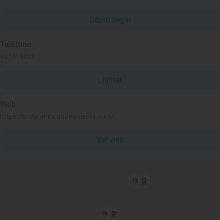
Cómo llegar
Teléfono
927413021
Llamar
Web
https://www.elrincondeamador.com/
Ver web