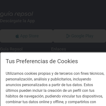
Descárgate la App
App Store
Google Play
Guía Repsol
Enlaces
Tus Preferencias de Cookies
Comer
Contacto
Viajar
Sala de prensa
Utilizamos cookies propias y de terceros con fines técnicos,
Dormir
Canal de ética
personalización, análisis y publicitarios, incluyendo
anuncios personalizados a partir de tus datos. Estos
últimos pueden incluir la creación de un perfil con tus
hábitos de navegación, pudiendo vincular tus dispositivos,
combinar tus datos online y offline, y compartirlos con