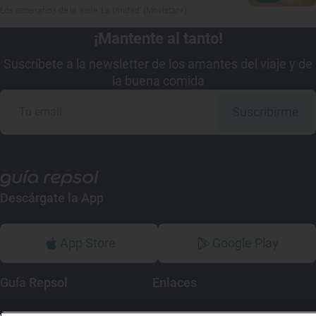
Los escenarios de la serie 'La Unidad' (Movistar+)
¡Mantente al tanto!
Suscríbete a la newsletter de los amantes del viaje y de
la buena comida
Suscribirme
Descárgate la App
App Store
Google Play
Guía Repsol
Enlaces