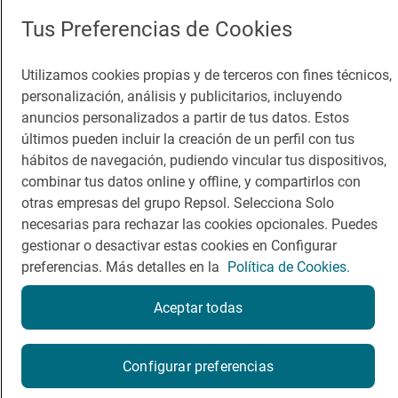
Comer
Contacto
Tus Preferencias de Cookies
Viajar
Sala de prensa
Dormir
Canal de ética
Utilizamos cookies propias y de terceros con fines técnicos,
personalización, análisis y publicitarios, incluyendo
anuncios personalizados a partir de tus datos. Estos
últimos pueden incluir la creación de un perfil con tus
hábitos de navegación, pudiendo vincular tus dispositivos,
combinar tus datos online y offline, y compartirlos con
Política de privacidad
Política de cookies
Nota legal
otras empresas del grupo Repsol. Selecciona Solo
Condiciones del servicio
necesarias para rechazar las cookies opcionales. Puedes
© Repsol S.A. 2000
- 2026
gestionar o desactivar estas cookies en Configurar
preferencias. Más detalles en la
Política de Cookies.
Aceptar todas
Reserva una mesa
Configurar preferencias