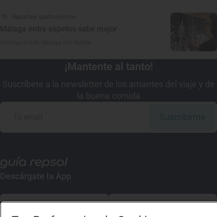
Reportaje gastronómico
Málaga entre espetos sabe mejor
Chiringuitos en Málaga con Solete
¡Mantente al tanto!
Suscríbete a la newsletter de los amantes del viaje y de
la buena comida
Suscribirme
Descárgate la App
App Store
Google Play