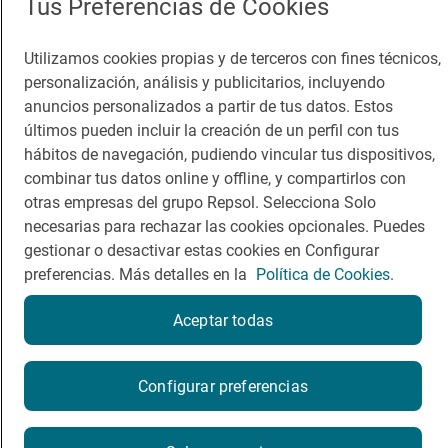
Tus Preferencias de Cookies
Guía Repsol
Enlaces
Utilizamos cookies propias y de terceros con fines técnicos,
personalización, análisis y publicitarios, incluyendo
Comer
Contacto
anuncios personalizados a partir de tus datos. Estos
Viajar
Sala de prensa
últimos pueden incluir la creación de un perfil con tus
hábitos de navegación, pudiendo vincular tus dispositivos,
Dormir
Canal de ética
combinar tus datos online y offline, y compartirlos con
otras empresas del grupo Repsol. Selecciona Solo
necesarias para rechazar las cookies opcionales. Puedes
gestionar o desactivar estas cookies en Configurar
preferencias. Más detalles en la
Política de Cookies.
Política de privacidad
Política de cookies
Nota legal
Condiciones del servicio
Aceptar todas
© Repsol S.A. 2000
- 2026
¿Quieres probarlo?
Configurar preferencias
Por favor, contacta directamente con el restaurante.