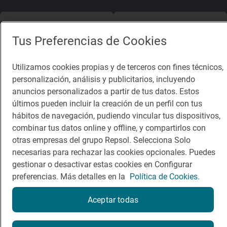
App Store
Google Play
Tus Preferencias de Cookies
Guía Repsol
Enlaces
Utilizamos cookies propias y de terceros con fines técnicos,
Comer
Contacto
personalización, análisis y publicitarios, incluyendo
anuncios personalizados a partir de tus datos. Estos
Viajar
Sala de prensa
últimos pueden incluir la creación de un perfil con tus
hábitos de navegación, pudiendo vincular tus dispositivos,
Dormir
Canal de ética
combinar tus datos online y offline, y compartirlos con
otras empresas del grupo Repsol. Selecciona Solo
necesarias para rechazar las cookies opcionales. Puedes
gestionar o desactivar estas cookies en Configurar
preferencias. Más detalles en la
Política de Cookies.
Política de privacidad
Política de cookies
Nota legal
Condiciones del servicio
Aceptar todas
© Repsol S.A. 2000
- 2026