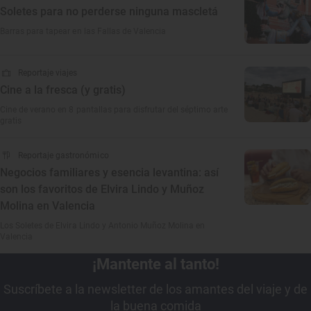
Soletes para no perderse ninguna mascletá
Barras para tapear en las Fallas de Valencia
Reportaje viajes
Cine a la fresca (y gratis)
Cine de verano en 8 pantallas para disfrutar del séptimo arte
gratis
Reportaje gastronómico
Negocios familiares y esencia levantina: así
son los favoritos de Elvira Lindo y Muñoz
Molina en Valencia
Los Soletes de Elvira Lindo y Antonio Muñoz Molina en
Valencia
¡Mantente al tanto!
Suscríbete a la newsletter de los amantes del viaje y de
la buena comida