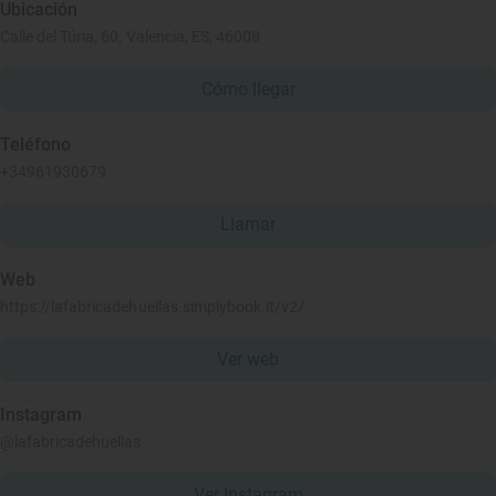
Ubicación
Calle del Túria, 60, Valencia, ES, 46008
Cómo llegar
Teléfono
+34961930679
Llamar
Web
https://lafabricadehuellas.simplybook.it/v2/
Ver web
Instagram
@lafabricadehuellas
Ver Instagram