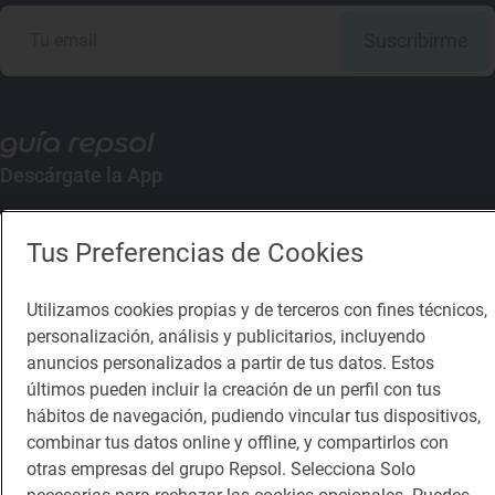
Suscribirme
Descárgate la App
App Store
Google Play
Tus Preferencias de Cookies
Guía Repsol
Enlaces
Utilizamos cookies propias y de terceros con fines técnicos,
personalización, análisis y publicitarios, incluyendo
Comer
Contacto
anuncios personalizados a partir de tus datos. Estos
últimos pueden incluir la creación de un perfil con tus
Viajar
Sala de prensa
hábitos de navegación, pudiendo vincular tus dispositivos,
combinar tus datos online y offline, y compartirlos con
Dormir
Canal de ética
otras empresas del grupo Repsol. Selecciona Solo