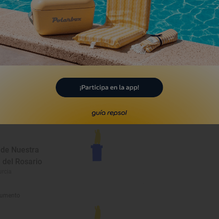
umento
 de Nuestra
 del Rosario
urcia
umento