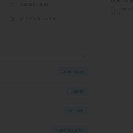
Qué rico s
Buenas vistas
'Casa Borrego
Bullas
Terraza de verano
Cómo llegar
Llamar
Ver web
Ver Instagram