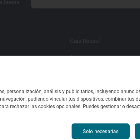
la buena
Guía Repsol
Comer
Viajar
Dormir
os, personalización, análisis y publicitarios, incluyendo anuncio
e navegación, pudiendo vincular tus dispositivos, combinar tus da
ara rechazar las cookies opcionales. Puedes gestionar o desact
nes del servicio
Solo necesarias