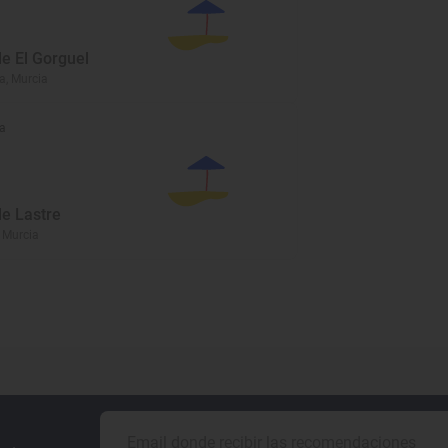
de El Gorguel
a, Murcia
a
de Lastre
 Murcia