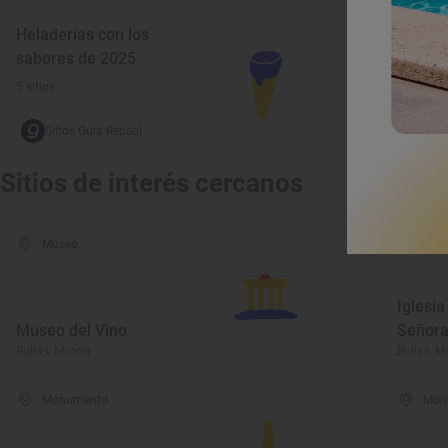
Heladerías con los
sabores de 2025
5 sitios
Sitios Guía Repsol
Sitios de interés cercanos
Museo
Mon
Iglesia
Museo del Vino
Señora
Bullas, Murcia
Bullas, M
Monumento
Mon