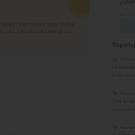
¿Quie
Por favo
analla') aterriza para agitar Bullas
é o una copa en cualquiera de sus
Reporta
Reportaje
La cascad
El Salto del U
Reportaj
Esta tempo
Los sabores 
Reportaj