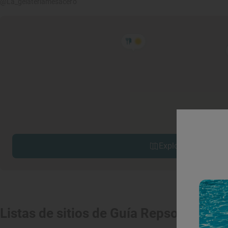
@La_gelateriamesacero
Explorar sitios cerc
Listas de sitios de Guía Repsol