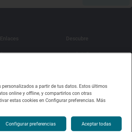
Enlaces
Descubre
Contacto
App Guía Repsol
Sala de prensa
Mercado Vallehermoso
Canal de ética
s personalizados a partir de tus datos. Estos últimos
tos online y offline, y compartirlos con otras
ivar estas cookies en Configurar preferencias. Más
Configurar preferencias
Aceptar todas