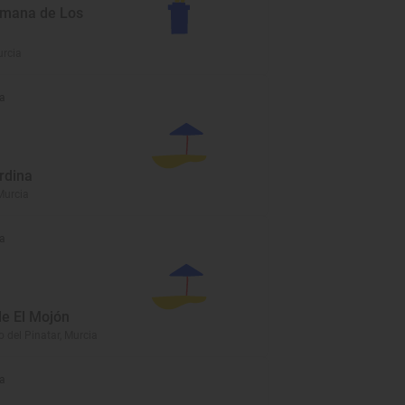
romana de Los
urcia
a
rdina
Murcia
a
de El Mojón
 del Pinatar, Murcia
a