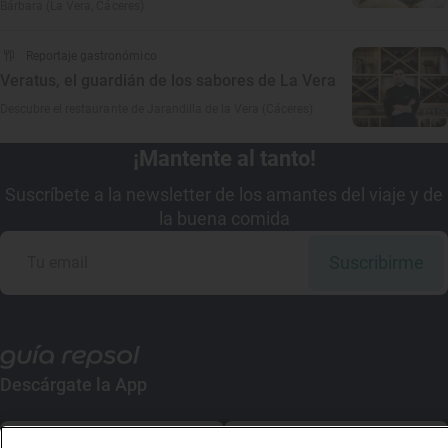
Bárbara (La Vera, Cáceres)
Reportaje gastronómico
Veratus, el guardián de los sabores de La Vera
Descubre el restaurante de Jarandilla de la Vera (Cáceres)
¡Mantente al tanto!
Suscríbete a la newsletter de los amantes del viaje y de
la buena comida
Suscribirme
Descárgate la App