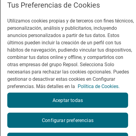
App Store
Google Play
Tus Preferencias de Cookies
Guía Repsol
Enlaces
Utilizamos cookies propias y de terceros con fines técnicos,
personalización, análisis y publicitarios, incluyendo
Comer
Contacto
anuncios personalizados a partir de tus datos. Estos
últimos pueden incluir la creación de un perfil con tus
Viajar
Sala de prensa
hábitos de navegación, pudiendo vincular tus dispositivos,
Dormir
Canal de ética
combinar tus datos online y offline, y compartirlos con
otras empresas del grupo Repsol. Selecciona Solo
necesarias para rechazar las cookies opcionales. Puedes
gestionar o desactivar estas cookies en Configurar
preferencias. Más detalles en la
Política de Cookies.
Política de privacidad
Política de cookies
Nota legal
Aceptar todas
Condiciones del servicio
© Repsol S.A. 2000
- 2026
¿Quieres probarlo?
Configurar preferencias
Por favor, contacta directamente con el restaurante.