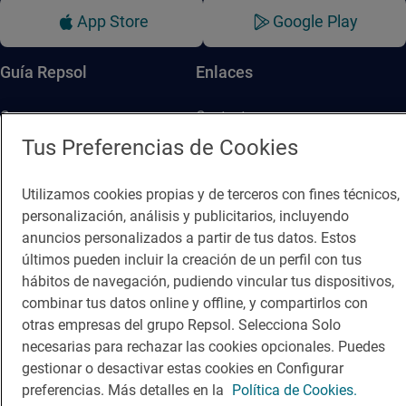
App Store
Google Play
Guía Repsol
Enlaces
Comer
Contacto
Tus Preferencias de Cookies
Viajar
Sala de prensa
Dormir
Canal de ética
Utilizamos cookies propias y de terceros con fines técnicos,
personalización, análisis y publicitarios, incluyendo
anuncios personalizados a partir de tus datos. Estos
últimos pueden incluir la creación de un perfil con tus
hábitos de navegación, pudiendo vincular tus dispositivos,
combinar tus datos online y offline, y compartirlos con
Política de privacidad
Política de cookies
Nota legal
otras empresas del grupo Repsol. Selecciona Solo
Condiciones del servicio
necesarias para rechazar las cookies opcionales. Puedes
© Repsol S.A. 2000
- 2026
gestionar o desactivar estas cookies en Configurar
preferencias. Más detalles en la
Política de Cookies.