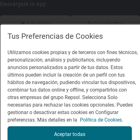
Descárgate la App
App Store
Google Play
Tus Preferencias de Cookies
Guía Repsol
Enlaces
Utilizamos cookies propias y de terceros con fines técnicos,
Comer
Contacto
personalización, análisis y publicitarios, incluyendo
anuncios personalizados a partir de tus datos. Estos
Viajar
Sala de prensa
últimos pueden incluir la creación de un perfil con tus
Dormir
Canal de ética
hábitos de navegación, pudiendo vincular tus dispositivos,
combinar tus datos online y offline, y compartirlos con
otras empresas del grupo Repsol. Selecciona Solo
necesarias para rechazar las cookies opcionales. Puedes
gestionar o desactivar estas cookies en Configurar
preferencias. Más detalles en la
Política de Cookies.
Política de privacidad
Política de cookies
Nota legal
Condiciones del servicio
Aceptar todas
© Repsol S.A. 2000
- 2026