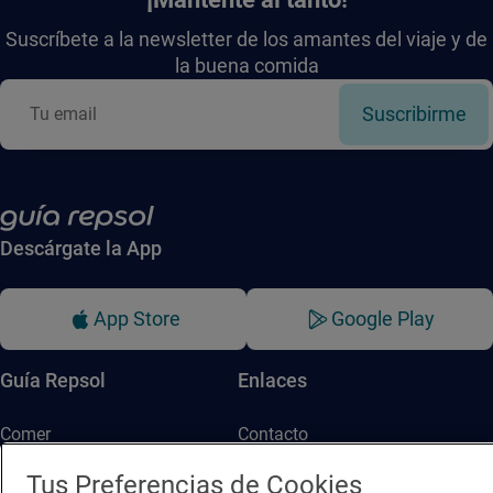
Suscríbete a la newsletter de los amantes del viaje y de
la buena comida
Suscribirme
Descárgate la App
App Store
Google Play
Guía Repsol
Enlaces
Comer
Contacto
Viajar
Sala de prensa
Tus Preferencias de Cookies