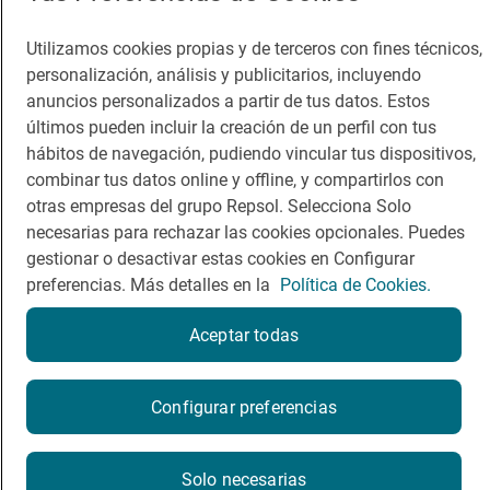
Dormir
Canal de ética
Utilizamos cookies propias y de terceros con fines técnicos,
personalización, análisis y publicitarios, incluyendo
anuncios personalizados a partir de tus datos. Estos
últimos pueden incluir la creación de un perfil con tus
hábitos de navegación, pudiendo vincular tus dispositivos,
Política de privacidad
Política de cookies
Nota legal
combinar tus datos online y offline, y compartirlos con
otras empresas del grupo Repsol. Selecciona Solo
Condiciones del servicio
necesarias para rechazar las cookies opcionales. Puedes
© Repsol S.A. 2000
- 2026
gestionar o desactivar estas cookies en Configurar
preferencias. Más detalles en la
Política de Cookies.
Aceptar todas
¿Quieres probarlo?
Configurar preferencias
Por favor, contacta directamente con el restaurante.
Solo necesarias
646046746