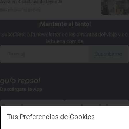
Ávila en 4 castillos de leyenda
Ruta por castillos de Ávila
¡Mantente al tanto!
Suscríbete a la newsletter de los amantes del viaje y de
la buena comida
Suscribirme
Descárgate la App
App Store
Google Play
Tus Preferencias de Cookies
Guía Repsol
Enlaces