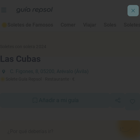
Soletes de Famosos
Comer
Viajar
Soles
Solete
Soletes con solera 2024
Las Cubas
C. Figones, 8, 05200, Arévalo (Ávila)
Solete Guía Repsol
· Restaurante
· €
Añadir a mi guía
¿Por qué deberías ir?