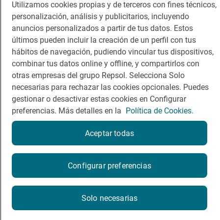
Utilizamos cookies propias y de terceros con fines técnicos,
Comer
Contacto
personalización, análisis y publicitarios, incluyendo
anuncios personalizados a partir de tus datos. Estos
Viajar
Sala de prensa
últimos pueden incluir la creación de un perfil con tus
Dormir
Canal de ética
hábitos de navegación, pudiendo vincular tus dispositivos,
combinar tus datos online y offline, y compartirlos con
otras empresas del grupo Repsol. Selecciona Solo
necesarias para rechazar las cookies opcionales. Puedes
gestionar o desactivar estas cookies en Configurar
preferencias. Más detalles en la
Política de Cookies.
Política de privacidad
Política de cookies
Nota legal
Condiciones del servicio
Aceptar todas
© Repsol S.A. 2000
- 2026
Reserva una mesa
Configurar preferencias
Reservar
Solo necesarias
La reserva se realizará en un sitio web externo a Guía Repsol.