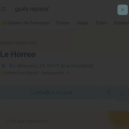
Soletes de Famosos
Comer
Viajar
Soles
Solete
Soletes Verano 2025
Le Hórreo
Bo. Monsenor, 18, 39478 Arce (Cantabria)
Solete Guía Repsol
· Restaurante
· €
Añadir a mi guía
¿Por qué deberías ir?