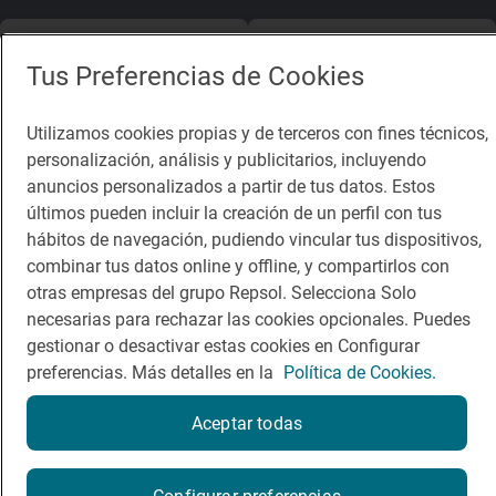
App Store
Google Play
Tus Preferencias de Cookies
Guía Repsol
Enlaces
Utilizamos cookies propias y de terceros con fines técnicos,
personalización, análisis y publicitarios, incluyendo
Comer
Contacto
anuncios personalizados a partir de tus datos. Estos
Viajar
Sala de prensa
últimos pueden incluir la creación de un perfil con tus
hábitos de navegación, pudiendo vincular tus dispositivos,
Dormir
Canal de ética
combinar tus datos online y offline, y compartirlos con
otras empresas del grupo Repsol. Selecciona Solo
necesarias para rechazar las cookies opcionales. Puedes
gestionar o desactivar estas cookies en Configurar
preferencias. Más detalles en la
Política de Cookies.
Política de privacidad
Política de cookies
Nota legal
Condiciones del servicio
Aceptar todas
© Repsol S.A. 2000
- 2026
Reserva una mesa