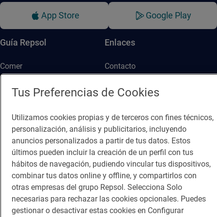
App Store
Google Play
Guía Repsol
Enlaces
Comer
Contacto
Viajar
Sala de prensa
Tus Preferencias de Cookies
Dormir
Canal de ética
Utilizamos cookies propias y de terceros con fines técnicos,
personalización, análisis y publicitarios, incluyendo
anuncios personalizados a partir de tus datos. Estos
últimos pueden incluir la creación de un perfil con tus
hábitos de navegación, pudiendo vincular tus dispositivos,
Política de privacidad
Política de cookies
Nota legal
combinar tus datos online y offline, y compartirlos con
otras empresas del grupo Repsol. Selecciona Solo
Condiciones del servicio
necesarias para rechazar las cookies opcionales. Puedes
© Repsol S.A. 2000
- 2026
gestionar o desactivar estas cookies en Configurar