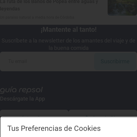
La ruta de los Baños de Popea entre aguas y
leyendas
Un paraíso natural a media hora de Córdoba
¡Mantente al tanto!
Suscríbete a la newsletter de los amantes del viaje y de
la buena comida
Suscribirme
Descárgate la App
App Store
Google Play
Tus Preferencias de Cookies
Guía Repsol
Enlaces