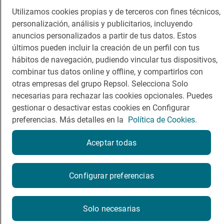
Utilizamos cookies propias y de terceros con fines técnicos,
Comer
Contacto
personalización, análisis y publicitarios, incluyendo
anuncios personalizados a partir de tus datos. Estos
Viajar
Sala de prensa
últimos pueden incluir la creación de un perfil con tus
Dormir
Canal de ética
hábitos de navegación, pudiendo vincular tus dispositivos,
combinar tus datos online y offline, y compartirlos con
otras empresas del grupo Repsol. Selecciona Solo
necesarias para rechazar las cookies opcionales. Puedes
gestionar o desactivar estas cookies en Configurar
preferencias. Más detalles en la
Política de Cookies.
Política de privacidad
Política de cookies
Nota legal
Condiciones del servicio
Aceptar todas
© Repsol S.A. 2000
- 2026
Reserva una mesa
Configurar preferencias
Reservar
Solo necesarias
La reserva se realizará en un sitio web externo a Guía Repsol.