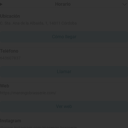
Horario
Ubicación
C. Sta. Ana de la Albaida, 1, 14011 Córdoba
Cómo llegar
Teléfono
643607837
Llamar
Web
https://marengobrasserie.com/
Ver web
Instagram
@www.instagram.com/marengo.brasserie